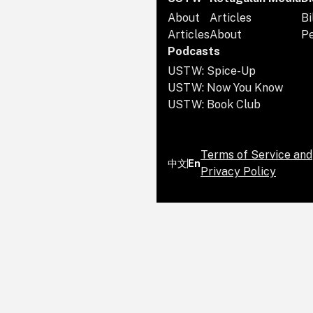
About
Articles
Bi
Articles
About
P
Podcasts
USTW: Spice-Up
USTW: Now You Know
USTW: Book Club
Terms of Service and
中文
En
Privacy Policy