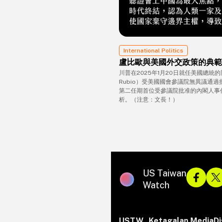
International Politics
盧比歐與美國外交政策的典範
川普在2025年1月20日就任美國總統
Rubio）受美國國會參議院無異議通
第二任期首位受參議院批准的內閣人事
析。（注意：文長！）
US Taiwan
Watch
USTW
Ketagalan Media
Di