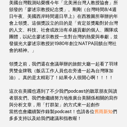
美國台灣觀測站榮獲今年「北美洲台灣人教授協會」所
頒發的「廖述宗教授紀念獎」。剛剛（台灣時間8/4週
日午夜、美國西岸時間週日早上）在西雅圖所舉辦的年
會上領獎。這個獎設立的目的是「肯定並獎勵對於台灣
的人文、科技、社會或政治有卓越貢獻的個人、團隊或
團體，以紀念廖述宗教授一生對台灣的熱愛與奉獻，並
發揚光大廖述宗教授於1980年創立NATPA回饋台灣社
會的精神。」
領獎之前，我們還在會議舉辦的旅館大廳一起看了羽球
男雙金牌戰（飯店工作人員也在旁邊一起為台灣隊加
油）。真的是太精彩了！結果令人很開心啊！！！！
這次在美國也遇到了不少我們podcast的聽眾朋友與讀
者朋友們。我們會繼續努力地推廣台美關係相關的寫作
與分析文章，用「打群架」的方式來一起創作
當然也會繼續製作錄製podcast！也請各位
舊雨新知
們
多多支持以及給我們建議和指教喔！