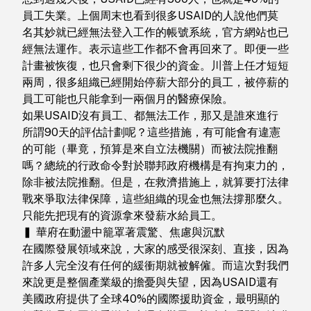
員工失業。上個周末也看到很多USAID的人說他們莫
名其妙就已經無法登入工作的帳號系統，官方網站也已
經無法運作。表示這些工作都不會再回來了。即便一些
計畫被恢復，也只會剩下很少的資金。川普上任才短短
兩周，很多組織已經開始停薪大部分的員工，被停薪的
員工可能也只能拿到一兩個月的醫療保險。
如果USAID沒有員工、都無法工作，那又是誰來進行
所謂90天的評估計劃呢？這些措施，有可能會有違憲
的可能（畢竟，預算是來自立法機關）而被法院推翻
嗎？總統的行政命令對於聯邦政府機構是有拘束力的，
除非被法院推翻。但是，在救濟措施上，就算要打法律
戰來爭取法律保障，這些組織的現金也無法撐那麼久。
只能先把現有的資源拿來發薪水給員工。
▍ 華府在動盪中籠罩著震驚、焦慮與沉默
在國際發展領域來說，大家的感受很深刻、直接，因為
許多人完全沒有任何的緩衝期就被解僱。而這次對我們
來說更是整個產業級的擔憂與失望，因為USAID還有
美國政府提供了全球40%的國際援助資金，最明顯的