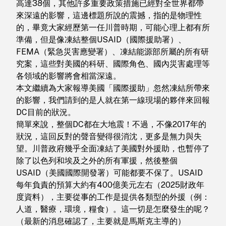
高達38個，其他許多重要政策措施已經對全世界都帶
來深遠的影響，這邊標題所說的震撼，指的是物理性
的，畢竟大家經歷第一任川普時期，可能心理上都有所
準備，但是像凍結整個USAID（國際援助署）、
FEMA（緊急災害應變署）、凍結能源部所屬的所有研
究案，這些對美國的科研、國際角色、國內災害處理等
各領域的影響將會相當深遠。
本文繼續為大家報導美國「國際援助」忽然凍結所帶來
的影響，我們請到的是人就在第一線現場的夥伴來回報
DC目前的狀況。
簡單來說，整個DC都在大地震！不過，不像2017年的
狀況，這回反對的聲音變得很消沈，更多是無力與失
望。川普政府幾乎全面凍結了美國對外援助，也暫停了
除了以色列和埃及之外的所有軍援，然後整個
USAID（美國國際開發署）可能都要不保了。USAID
每年負責的預算大約有400億美元左右（2025財政年
度資料），主要從事的工作是提供各類型的外援（例：
人道，醫療，環境，糧食）。這一切是怎麼發生的呢？
（最新的消息確認了，主要就是馬斯克主導的）