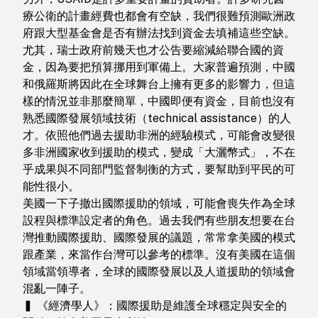
療公衛的計畫經費也都會有空缺，我們很難預測歐洲政
府跟大型基金會是否有辦法找到資金去填補這些空缺。
尤其，瑞士政府前幾天也才公告要縮減給聯合國的資
金，因為要把預算挪用到軍備上。大家普遍預測，中國
和俄羅斯將因此在全球舞台上擁有更多的影響力，但這
樣的情況並非那麼簡單，中國即便有資金，目前也沒有
熟悉國際發展領域技術（technical assistance）的人
才。依照他們過去援助非洲的經驗模式，可能會改變很
多非洲國家收到援助的模式，變成「大灑幣式」，不在
乎成果與不同部門監督制衡的方式，要幫助到平民的可
能性很小。
美國一下子撤出國際援助的領域，可能會喪失作為全球
設程與標準設定者的角色。過去我們有些朋友想要在台
灣推動國際援助、國際發展的議題，常常拿美國的模式
跟產業，來當作台灣可以參考的標準。沒有美國在這個
領域當領導者，全球的國際發展以及人道援助的領域會
混亂一陣子。
▍ 《經濟學人》：國際援助是維護全球穩定與安全的