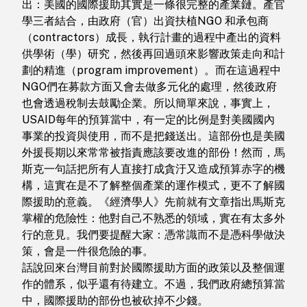
出：美國的國際援助其實是一條很完整的產業鏈。產官
學三者結合，由政府（官）出資扶植NGO 和承包商
（contractors）成長，執行計畫的過程中產出的資料
供學術（學）研究，然後再回過頭來影響政策走向和計
劃的精進（program improvement）。而在這過程中
NGO們在募款方面又會去做多元化的處理，然後政府
也會透過稅制去鼓勵企業。所以簡單來說，事實上，
USAID每年的預算當中，有一定的比例是對美國國內
事業的投資與使用，而不是把錢送出。這部份也是美國
外援長期以來常常被指責應該要改進的部份！然而，馬
斯克一句話把所有人直接打成貪汙又造成預算赤字的機
構，這實在是不了解整個產業的運作模式，更不了解國
際援助的意義。《經濟學人》先前就有文章指出馬斯克
掌權的危險性：他對自己不熟悉的領域，實在有太多外
行的意見。我們要提醒大家：憑常識而不是憑科學做決
策，會是一件很危險的事。
話說回來台灣目前對於國際援助方面的政策以及整個運
作的體系，似乎還有待建立。不過，我們政府總預算當
中，國際援助的部份也被砍掉不少錢。