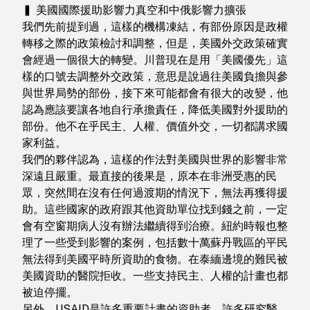
▍ 美國國際援助影響力真空和中俄影響力擴張
我們先前提到過，這樣的機構凍結，有部份原因是政權
轉移之際的政策檢討和調整，但是，美國外交政策確實
會經過一個很大的轉變。川普現在是用「美國優先」這
樣的口號去調整外交政策，意思是說過往美國負擔與參
與世界局勢的部份，接下來可能都會有很大的改變，他
認為應該要讓各地自行承擔責任，降低美國對外援助的
部份。他不在乎民主、人權、價值外交，一切都講求國
家利益。
我們的夥伴認為，這樣的作法對美國與世界的影響非常
深遠且嚴重。最直接的後果是，原本在非洲受惠的民
眾，突然間在沒有任何過渡期的情況下，無法再獲得援
助。這些國家的政府跟其他資助單位找到錢之前，一定
會有空窗期病人沒有辦法繼續得到治療。紐約時報也整
理了一些受到影響的案例，包括數十萬蘇丹戰區的平民
無法得到美國平時所資助的食物。在泰緬邊境的難民被
美國資助的醫院拒收。一些支持民主、人權的計畫也都
被迫停擺。
另外，USAID是許多重要計畫的資助者。許多研究醫