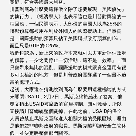
關鍵，符合美國最大利益。
川普到底為什麼要這樣做？除了想要展現「美國優先」
的執行力，《經濟學人》也表示這也是川普對輿論的一
種回應，一個民調表示，大部份的美國人以為25%的
聯邦預算都被用在利於外國人的國際援助上。但事實
是，國際援助的預算只佔了美國聯邦政府預算的1%，
而且只是GDP的0.25%。
我們也認為，新上來的政府本來就可以去重新評估政府
的預算，一夕之間停止一切活動，這不是「效率」，而
只會帶來無比的混亂。國際援助的模式跟資金運用有很
多可以檢討的地方，但是川普政府團隊選了一個最不適
當的處理方式。
起初，大家還在猜測說到底為什麼要用這種極端的方式
來關閉USAID，2月2日，馬斯克終於給出了答案。他
發文指出USAID被腐敗的官員控制、無可救藥，所以
直接請川普總統整個關掉。在此之前，USAID的保全
人員曾禁止馬斯克團隊進入相關大樓的受限區域，理由
是他們並非聯邦政府的職員。馬斯克隨即讓安全主管休
假，並決定將整個部門關停。