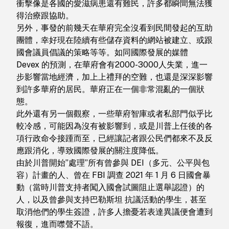
衝擊像是各國的愛滋病患還有難民，許多都瞬間無法獲
得治療跟協助。
另外，事發的前幾天在華府完全沒看到民間發起的互助
團體，幸好現在陸續有些儲存資料的網站被建立、或跟
國會議員倡議的策略等等。如同國際發展的媒體
Devex 的預測，在華府會有2000-3000人失業，進一
步影響當地經濟，加上上禮拜的空難，也還是深深影響
到許多華府的居民。華府正在一個非常混亂的一個狀
態。
此外還有另一個觀察，一些華府智庫或者私部門似乎比
較冷感，可能因為沒有被影響到，或是川普上任後的各
項行政命令接踵而至，已經讓記者跟公民們都來不及反
應跟消化，導致國際發展的關注度降低。
由於川普開始”處理”所有曾參與 DEI（多元、公平與包
容）計畫的人、曾在 FBI 調查 2021 年 1 月 6 日國會暴
動（當時川普支持者闖入國會試圖阻止選舉認證）的
人，以及曾參與支持巴勒斯坦 抗議活動的學生，甚至
取消他們的學生簽證，許多人擔憂若表達異議便會遭到
報復，進而噤聲不語。