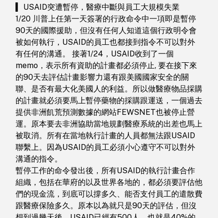
▍ USAID突遭暫停，醫療中斷與員工大規模失業
1/20 川普上任第一天簽署的行政命令中一項即是暫停
90天的國際援助，但沒有任何人知道這個行政明令會
被如何執行，USAID的員工也都接到指令不可以對外
有任何的溝通。 接著1/24，USAID收到了一個
memo，表示所有資助的計畫都必須停止, 要在接下來
的90天去評估計畫影響力還有跟美國國家安全的關
聯、是否有最大化美國人的利益。所以做醫療物品採購
的計畫就必須要馬上暫停藥物的採購跟運送，一個過去
提供非洲飢荒預測數據的網站FEWSNET也被停止營
運。原本要去非洲協助當地規劃醫療系統的出差也馬上
被取消。所有在當地執行計畫的人員都無法跟USAID
聯繫上。因為USAID的員工必須小心遵守不可以對外
溝通的指令。
暫停工作的命令發出後，所有USAID的執行計畫合作
組織，包括在華府的以及世界各地的，都必須要評估他
們的現金流，到底可以撐多久、能否支付員工的遣散費
跟醫療保險多久。原本以為就只是90天的評估，但沒
想到過幾天後，USAID已經有500人，也就是40%的