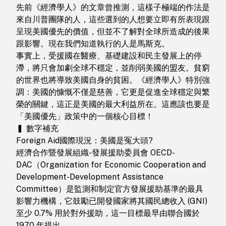
先前《經濟學人》的文章曾推測，這樣子極端的作法是
來自川普團隊的人，這些選到的人想要立即有所表現跟
呈現美國優先的價值，但並不了解對全球所造成的後果
跟影響。現在我們知道執行的人是馬斯克。
事實上，受援國在醫療、基礎建設和民主發展上的停
滯，將只會加劇全球不穩定，並削弱美國的盟友。貧窮
的世界也將導致美國自身的貧困。《經濟學人》特別強
調：美國的慷慨不僅是慈善，它更是促進全球穩定與繁
榮的關鍵，這正是美國的最大利益所在。這應該也要是
「美國優先」政策中的一個核心目標！
▍ 數字補充
Foreign Aid國際現況：美國是冤大頭?
經濟合作暨發展組織-發展援助委員會 OECD-
DAC（Organization for Economic Cooperation and
Development-Development Assistance
Committee）是監測和制定官方發展援助基準的最具
影響力機構，它鼓勵已開發國家將其國民總收入 (GNI)
至少 0.7% 用於對外援助，這一目標最早由聯合國於
1970 年提出。