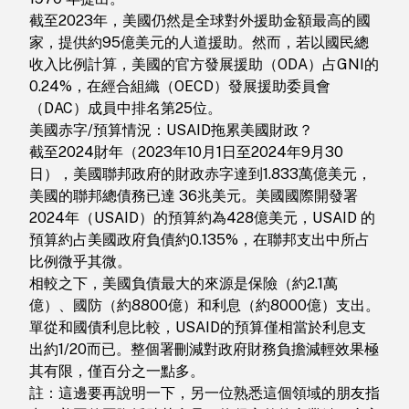
截至2023年，美國仍然是全球對外援助金額最高的國
家，提供約95億美元的人道援助。然而，若以國民總
收入比例計算，美國的官方發展援助（ODA）占GNI的
0.24%，在經合組織（OECD）發展援助委員會
（DAC）成員中排名第25位。
美國赤字/預算情況：USAID拖累美國財政？
截至2024財年（2023年10月1日至2024年9月30
日），美國聯邦政府的財政赤字達到1.833萬億美元，
美國的聯邦總債務已達 36兆美元。美國國際開發署
2024年（USAID）的預算約為428億美元，USAID 的
預算約占美國政府負債約0.135%，在聯邦支出中所占
比例微乎其微。
相較之下，美國負債最大的來源是保險（約2.1萬
億）、國防（約8800億）和利息（約8000億）支出。
單從和國債利息比較，USAID的預算僅相當於利息支
出約1/20而已。整個署刪減對政府財務負擔減輕效果極
其有限，僅百分之一點多。
註：這邊要再說明一下，另一位熟悉這個領域的朋友指